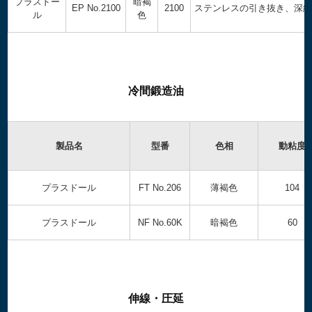
プラスドー
暗褐
EP No.2100
2100
ステンレスの引き抜き、深
ル
色
冷間鍛造油
製品名
型番
色相
動粘度
プラスドール
FT No.206
薄褐色
104
プラスドール
NF No.60K
暗褐色
60
伸線・圧延