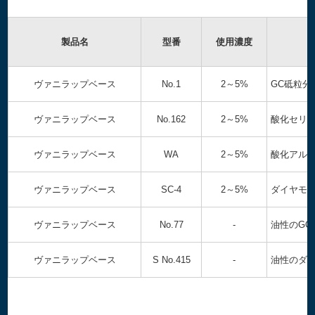
製品名
型番
使用濃度
ヴァニラップベース
No.1
2～5%
GC砥粒
ヴァニラップベース
No.162
2～5%
酸化セリ
ヴァニラップベース
WA
2～5%
酸化アル
ヴァニラップベース
SC-4
2～5%
ダイヤモ
ヴァニラップベース
No.77
-
油性のG
ヴァニラップベース
S No.415
-
油性のダ