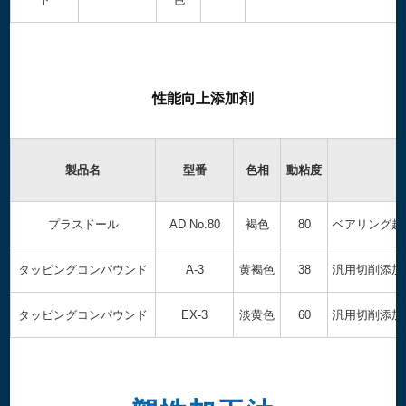
性能向上添加剤
製品名
型番
色相
動粘度
プラスドール
AD No.80
褐色
80
ベアリング超
タッピングコンパウンド
A-3
黄褐色
38
汎用切削添加
タッピングコンパウンド
EX-3
淡黄色
60
汎用切削添加