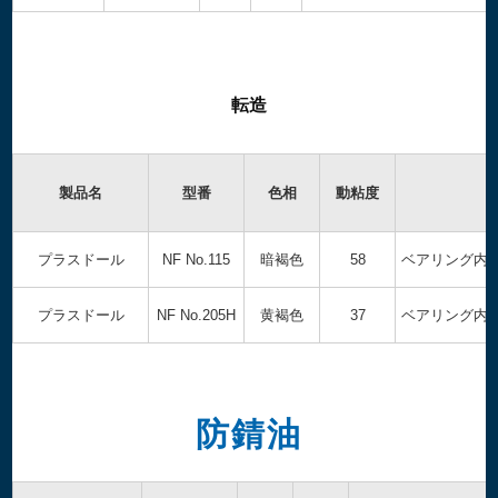
転造
製品名
型番
色相
動粘度
プラスドール
NF No.115
暗褐色
58
ベアリング内
プラスドール
NF No.205H
黄褐色
37
ベアリング内
防錆油