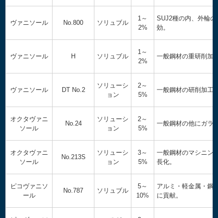
1～
SUJ2種の内、外輪
ヴァニソール
No.800
ソリュブル
2%
効。
1～
ヴァニソール
H
ソリュブル
一般鋼材の重研削加
2%
ソリューシ
2～
ヴァニソール
DT No.2
一般鋼材の研削加工
ョン
5%
オクタヴァニ
ソリューシ
2～
No.24
一般鋼材の他にガラ
ソール
ョン
5%
オクタヴァニ
ソリューシ
3～
一般鋼材のマシニン
No.213S
ソール
ョン
5%
長化。
ピコヴァニソ
5～
アルミ・軽金属・鋼
No.787
ソリュブル
ール
10%
に貢献。