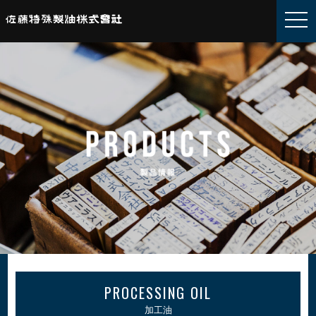
togg
navi
PROCESSING OIL
加工油