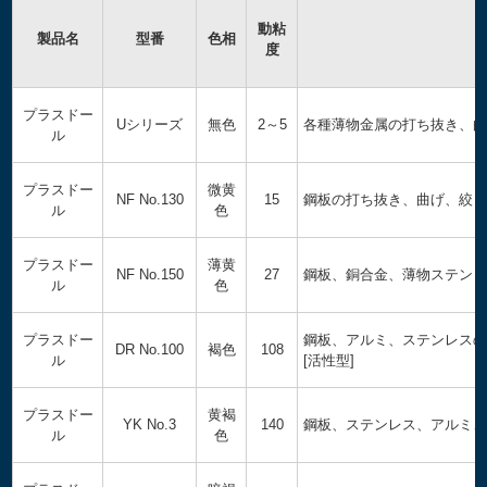
動粘
製品名
型番
色相
度
プラスドー
Uシリーズ
無色
2～5
各種薄物金属の打ち抜き、曲
ル
プラスドー
微黄
NF No.130
15
鋼板の打ち抜き、曲げ、絞
ル
色
プラスドー
薄黄
NF No.150
27
鋼板、銅合金、薄物ステン
ル
色
プラスドー
鋼板、アルミ、ステンレス
DR No.100
褐色
108
ル
[活性型]
プラスドー
黄褐
YK No.3
140
鋼板、ステンレス、アルミ
ル
色