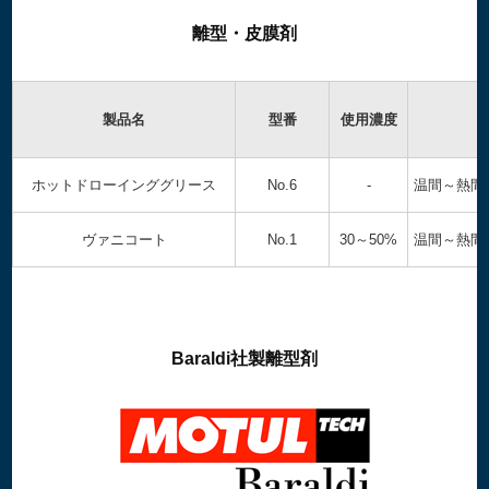
離型・皮膜剤
製品名
型番
使用濃度
ホットドローインググリース
No.6
-
温間～熱間
ヴァニコート
No.1
30～50%
温間～熱間
Baraldi社製離型剤