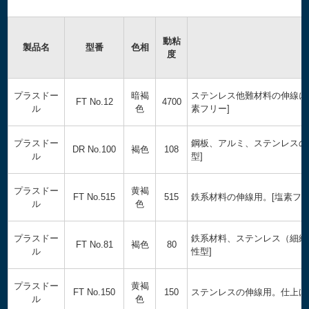
動粘
製品名
型番
色相
度
プラスドー
暗褐
ステンレス他難材料の伸線に
FT No.12
4700
ル
色
素フリー]
プラスドー
鋼板、アルミ、ステンレスの
DR No.100
褐色
108
ル
型]
プラスドー
黄褐
FT No.515
515
鉄系材料の伸線用。[塩素フリ
ル
色
プラスドー
鉄系材料、ステンレス（細線
FT No.81
褐色
80
ル
性型]
プラスドー
黄褐
FT No.150
150
ステンレスの伸線用。仕上げ面
ル
色