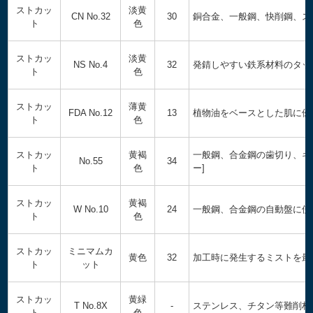
ストカッ
淡黄
CN No.32
30
銅合金、一般鋼、快削鋼、ス
ト
色
ストカッ
淡黄
NS No.4
32
発錆しやすい鉄系材料のタップ
ト
色
ストカッ
薄黄
FDA No.12
13
植物油をベースとした肌に優
ト
色
ストカッ
黄褐
一般鋼、合金鋼の歯切り、ギ
No.55
34
ト
色
ー]
ストカッ
黄褐
W No.10
24
一般鋼、合金鋼の自動盤に使
ト
色
ストカッ
ミニマムカ
黄色
32
加工時に発生するミストを最
ト
ット
ストカッ
黄緑
T No.8X
-
ステンレス、チタン等難削材
ト
色