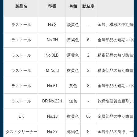
製品名
型番
色相
動粘度
ラストール
No.2
淡黄色
-
金属、機械の中期防錆
ラストール
No.3H
黄褐色
6
金属部品の短期～中
ラストール
No.3LB
薄黄色
2
精密部品の短期防錆油
ラストール
M No.3
微黄色
2
精密部品の短期防錆
ラストール
No.61
黄色
8
金属部品の短期～中
ラストール
DR No.22H
無色
-
乾燥性硬質皮膜剤。
EK
No.13
微黄色
65
金属部品の中期防錆
ダストクリーナー
No.27
薄褐色
8
金属部品の洗浄、一時