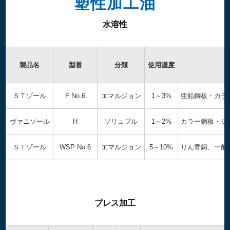
塑性加工油
水溶性
製品名
型番
分類
使用濃度
ＳＴゾール
F No.6
エマルジョン
1～3%
亜鉛鋼板・カラ
ヴァニソール
H
ソリュブル
1～2%
カラー鋼板・シ
ＳＴゾール
WSP No.6
エマルジョン
5～10%
りん青銅、一般
プレス加工