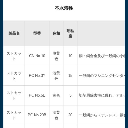
不水溶性
動粘
製品名
型番
色相
度
ストカッ
薄黄
CN No.10
10
銅・銅合金及び一般鋼の小物
ト
色
ストカッ
淡黄
PC No.3Y
15
一般鋼のマシニングセンター
ト
色
ストカッ
PC No.5E
黄色
5
切削屑除去性に優れ、アルミ
ト
ストカッ
淡黄
PC No.20B
20
一般鋼からステンレス、銅合
ト
色