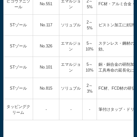
ピコヴァニソ
エマルジョ
2～
No.551
FC材・アルミ合金
ール
ン
5%
2～
STゾール
No.117
ソリュブル
ピストン加工に好評
5%
エマルジョ
5～
ステンレス・鋼材の
STゾール
No.326
ン
10%
効。
エマルジョ
5～
銅・銅合金の研削加
STゾール
No.101
ン
10%
工具寿命の延長化に
2～
STゾール
No.815
ソリュブル
FC材、FCD材の研
3%
タッピングク
-
-
-
筆付けタップ・ドリ
リーム